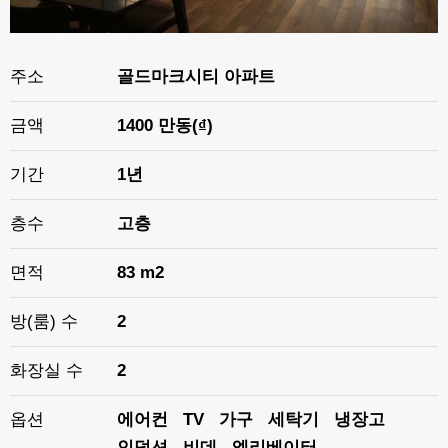
주소
골드마크시티 아파트
금액
1400 만동(₫)
기간
1년
층수
고층
면적
83 m2
방(룸) 수
2
화장실 수
2
옵션
에어컨
TV
가구
세탁기
냉장고
인덕션
비데
엘리베이터