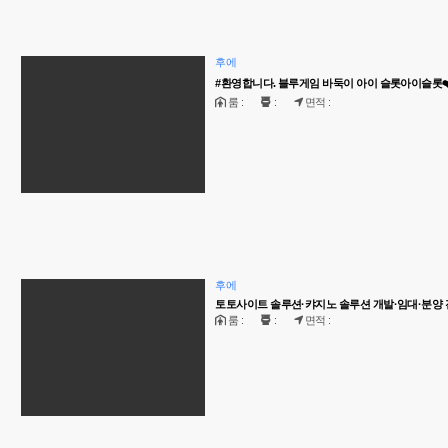
후에
#환영합니다. 블루게임 바둑이 아이 슬롯아이슬롯❤
룸 :
:
면적 :
후에
토­토사이트 솔루션·캬지노 솔루션 개발·임대·분양
룸 :
:
면적 :