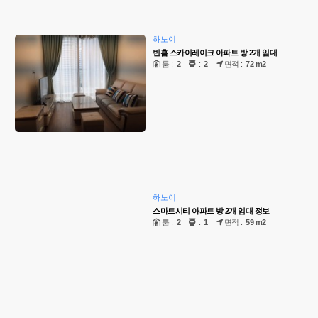
하노이
빈홈 스카이레이크 아파트 방 2개 임대
룸 :
2
:
2
면적 :
72 m2
하노이
스마트시티 아파트 방 2개 임대 정보
룸 :
2
:
1
면적 :
59 m2