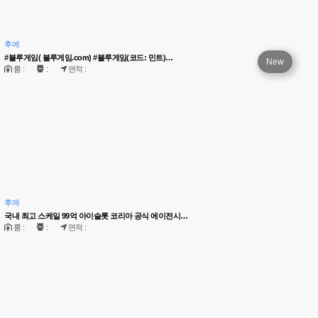
후에
#블루게임( 블루게임.com) #블루게임(코드: 민트)…
New
룸 :
:
면적 :
후에
국내 최고 스케일 99억 아이슬롯 코리아 공식 에이전시…
룸 :
:
면적 :