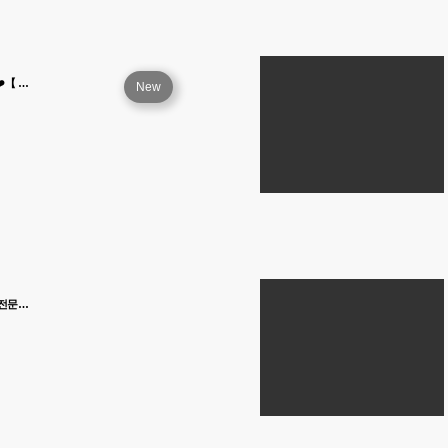
️【 …
New
 전문…