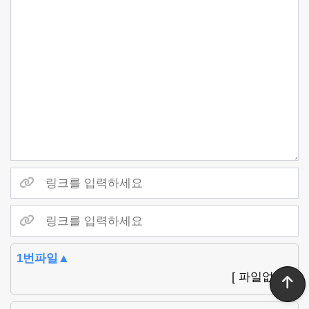
1번파일▲
[ 파일없음 ]