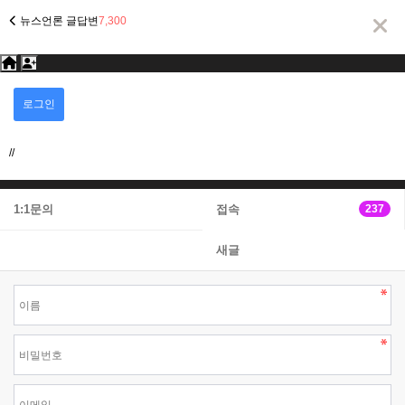
뉴스언론 글답변
7,300
회
로그인
회원가입
업체등록(신규)
원
로
그
//
인
1:1문의
접속
237
새글