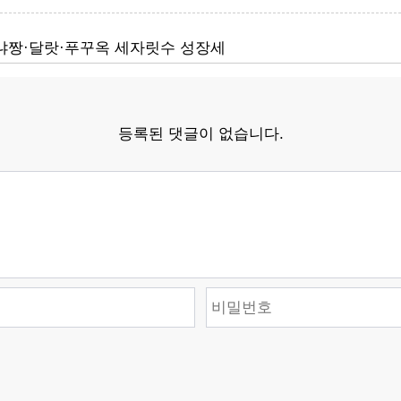
’…냐짱·달랏·푸꾸옥 세자릿수 성장세
등록된 댓글이 없습니다.