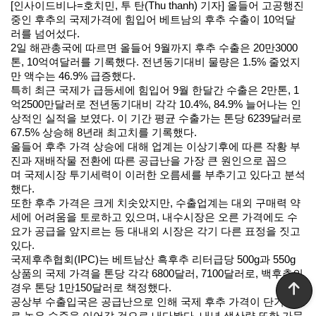
[인사이드비나=호치민, 투 탄(Thu thanh) 기자] 올들어 고공행진
중인 후추의 국제가격에 힘입어 베트남의 후추 수출이 10억달
러를 넘어섰다.
2일 해관총국에 따르면 올들어 9월까지 후추 수출은 20만3000
톤, 10억여달러를 기록했다. 전년동기대비 물량은 1.5% 줄었지
만 액수는 46.9% 급증했다.
특히 최근 국제가 급등세에 힘입어 9월 한달간 수출은 2만톤, 1
억2500만달러로 전년동기대비 각각 10.4%, 84.9% 늘어나는 인
상적인 실적을 보였다. 이 기간 평균 수출가는 톤당 6239달러로
67.5% 상승해 8년래 최고치를 기록했다.
올들어 후추 가격 상승에 대해 업계는 이상기후에 따른 작황 부
진과 재배작물 전환에 따른 공급난을 가장 큰 원인으로 꼽으
며 국제시장 투기세력이 이러한 오름세를 부추기고 있다고 분석
했다.
또한 후추 가격은 크게 치솟았지만, 수출업계는 대외 구매력 약
세에 어려움을 토로하고 있으며, 내수시장은 오른 가격에도 수
요가 공급을 앞지르는 등 대내외 시장은 각기 다른 표정을 짓고
있다.
국제후추협회(IPC)는 베트남산 흑후추 리터급당 500g과 550g
상품의 국제 가격을 톤당 각각 6800달러, 7100달러로, 백후추의
경우 톤당 1만150달러로 책정했다.
공상부 수출입국은 공급난으로 인해 국제 후추 가격이 단기적으