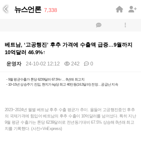
뉴스언론
7,338
베트남, ‘고공행진’ 후추 가격에 수출액 급증…9월까지
10억달러 46.9%↑
운영자
24-10-02 12:12
242
0
본문
- 9월 평균수출가 톤당 6239달러 67.5%↑… 8년래 최고치
- 10~15년 상승주기 진입, 현지가 kg당 최고 40만동(16.3달러) 전망…공급난 지속
2023~2024년 월별 베트남 후추 수출 평균가 추이. 올들어 고공행진중인 후추
의 국제가격에 힘입어 베트남의 후추 수출이 10억달러를 넘어섰다. 특히 지난
9월 평균 수출가는 톤당 6239달러로 전년동기대비 67.5% 상승해 8년래 최고
치를 기록했다. (사진=VnExpress)