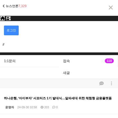
뉴스언론
7,329
회
로그인
회원가입
업체등록(신규)
원
로
그
//
인
1:1문의
접속
118
새글
하나은행, ‘아이부자’ 서포터즈 1기 발대식…알파세대 위한 체험형 금융플랫폼
운영자
24-09-30 10:58
203
0