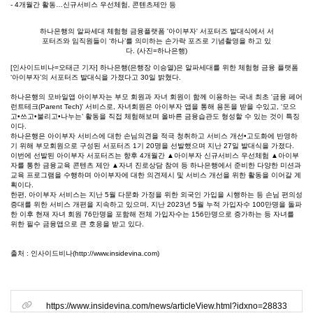
본문
- 4개월간 활동…신규서비스 우선체험, 콘텐츠제안 등
하나은행의 알파세대 체험형 금융플랫폼 '아이부자' 서포터즈 발대식에서 서
포터즈와 임직원들이 ‘하나’를 의미하는 손가락 포즈로 기념촬영을 하고 있
다. (사진=하나은행)
[인사이드비나=오태근 기자] 하나은행(은행장 이승열)은 알파세대를 위한 체험형 금융 플랫폼
‘아이부자’의 서포터즈 발대식을 가졌다고 30일 밝혔다.
하나은행의 모바일앱 아이부자는 부모 회원과 자녀 회원이 함께 이용하는 국내 최초 '금융 페어
런트테크(Parent Tech)' 서비스로, 자녀회원은 아이부자 앱을 통해 용돈을 받을 수있고, ‘모으
고•쓰고•불리고•나누는’ 활동을 직접 체험해보며 올바른 금융습관도 형성할 수 있는 것이 특징
이다.
하나은행은 아이부자 서비스에 대한 손님의견을 적극 청취하고 서비스 개선•고도화에 반영하
기 위해 부모회원으로 구성된 서포터즈 1기 20명을 선발했으며 지난 27일 발대식을 가졌다.
이번에 선발된 아이부자 서포터즈는 향후 4개월간 ▲아이부자 신규서비스 우선체험 ▲아이부
자를 통한 금융교육 콘텐츠 제안 ▲자녀 진로상담 참여 등 하나은행에서 준비한 다양한 미션과
교육 프로그램을 수행하며 아이부자에 대한 의견제시 및 서비스 개선을 위한 활동을 이어갈 계
획이다.
한편, 아이부자 서비스는 지난 5월 다문화 가정을 위한 외국인 가입을 시행하는 등 손님 편의성
증대를 위한 서비스 개편을 지속하고 있으며, 지난 2023년 5월 누적 가입자수 100만명을 돌파
한 이후 현재 자녀 회원 76만명을 포함해 전체 가입자수는 156만명으로 증가하는 등 자녀를
위한 필수 금융앱으로 큰 호응을 받고 있다.
출처 : 인사이드비나(http://www.insidevina.com)
관련링크
https://www.insidevina.com/news/articleView.html?idxno=28833