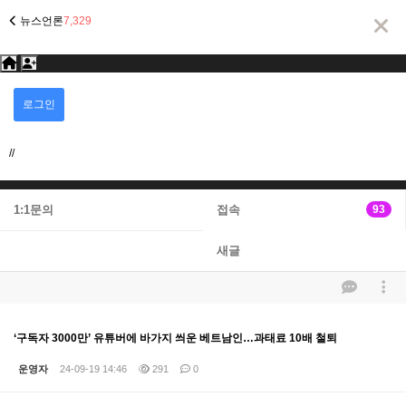
뉴스언론
7,329
회
로그인
회원가입
업체등록(신규)
원
로
그
//
인
1:1문의
접속
93
새글
‘구독자 3000만’ 유튜버에 바가지 씌운 베트남인…과태료 10배 철퇴
운영자
24-09-19 14:46
291
0