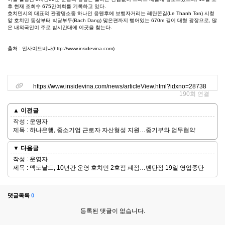
후 현재 조회수 675만여회를 기록하고 있다.
호치민시의 대표적 관광명소중 하나인 응웬후에 보행자거리는 레탄똔길(Le Thanh Ton) 시청
앞 호치민 동상부터 박당부두(Bach Dang) 맞은편까지 뻗어있는 670m 길이 대형 광장으로, 많
은 내외국인이 주로 밤시간대에 이곳을 찾는다.
출처 : 인사이드비나(http://www.insidevina.com)
관련링크
https://www.insidevina.com/news/articleView.html?idxno=28738
190회 연결
▲ 이전글
작성 : 운영자
제목 : 하나은행, 중소기업 근로자 자산형성 지원…중기부와 업무협약
▼ 다음글
작성 : 운영자
제목 : 맥도날드, 10년간 운영 호치민 2호점 폐점…벤탄점 19일 영업중단
댓글목록
0
등록된 댓글이 없습니다.