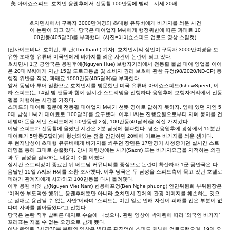
본문
- 美 아이쇼스피드, 호치민 응웬후에서 전동휠 100만동에 빌려…시세 20배
호치민시에서 구독자 3000만여명의 초대형 유튜버에게 바가지를 씌운 사건
이 논란이 되고 있다. 당국은 대여업자 M씨에게 행정위반에 따른 과태료 10
00만동(405달러)를 부과했다. (사진=아이쇼스피드 업로드 영상 스틸컷)
[인사이드비나=호치민, 투 탄(Thu thanh) 기자] 호치민시의 상인이 구독자 3000만여명을 보
유한 초대형 유튜버 미국인에게 바가지를 씌운 사건이 논란이 되고 있다.
호치민시 1군 공안국은 응웬후에(Nguyen Hue) 보행자거리에서 전동휠 불법 대여 영업을 이어
온 20대 M씨에게 지난 15일 도로교통법 및 소비자 권리 보호에 관한 규정(98/2020/ND-CP) 등
행정 위반을 적용, 과태료 1000만동(405달러)을 부과했다.
앞서 동남아 투어 일환으로 호치민시를 방문했던 미국 유튜버 아이쇼스피드(IshowSpeed, 이
하 스피드)는 14일 밤 팬들과 함께 실시간 스트리밍을 진행하다 응웬후에 보행자거리에서 전동
휠을 체험하는 시간을 가졌다.
스피드의 대여료 질문에 전동휠 대여업자 M씨가 선뜻 영어로 답하지 못하자, 옆에 있던 지인 5
0대 남성 H씨가 대여료로 ‘100달러’를 요구했다. 이후 H씨는 진행요원으로부터 지폐 뭉치를 건
네받아 돈을 세던 스피드에게 50만동권 2장, 100만동(40달러)을 직접 가져갔다.
이날 스피드가 전동휠에 올랐던 시간은 2분 남짓에 불과했다. 평소 응웬후에 광장에서 15분간
대여료가 5만동(2달러)에 형성돼있는 점을 감안하면 20배에 이르는 바가지를 씌운 셈이다.
두 현지남성이 초대형 유튜버에게 바가지를 씌우던 장면은 17만명이 시청중이던 실시간 스트
리밍을 통해 그대로 송출됐다. 당시 채팅창에는 사기(Sacm) 또는 바가지요금을 지적하는 의견
과 두 남성을 질타하는 내용이 주를 이뤘다.
실시간 스트리밍이 종료된 뒤 베트남 커뮤니티를 중심으로 논란이 확산하자 1군 공안국은 다
음날인 15일 A씨와 H씨를 소환 조사했다. 이후 당국은 두 남성을 스피드측이 묵고 있던 호텔로
데려가 관계자에게 사과하고 100만동을 다시 돌려줬다.
이후 응웬 비엣 남(Nguyen Viet Nam) 벤응에프엉(Ben Nghe phuong) 인민위원회 부위원장은
“이러한 부도덕한 행위는 응웬후에뿐만 아니라 호치민시 전체의 관광 이미지를 훼손하는 것으
로 절대로 용납될 수 없는 사안”이라며 “스피드는 이번 일로 인해 자신이 피해를 입은 부분이 없
다며 사과를 받아들였다”고 전했다.
당국은 논란 직후 발빠른 대처로 수습에 나섰으나, 관련 영상이 박제됨에 따라 ‘외국인 바가지’
꼬리표는 지울 수 없는 오명으로 남게 됐다.
이날 촬영된 3시간30분 분량의 영상은 별다른 편집없이 스피드 채널에 업로드됐으며, 19일 오