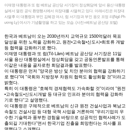
이재명 대통령과 또 럼 베트남 공산당 서기장이 정상회담에 앞서 용산 대통령
실에서 열린 공식 환영행사에서 의장대를 사열하고 있다. 아래사진은 의장대
사열후 이 대통령과 부인 김혜경 여사, 럼 서기장과 부인 응오 프엉 리(Ngô Ph
ương Ly) 여사가 기념촬영을 하고 있는 모습. (사진=베트남 공산당 포털)
한국과 베트남이 오는 2030년까지 교역규모 1500억달러 목표
달성을 위한 노력을 강화하고, 원전•고속철•신도시•희토류 개발
등 협력을 강화하기로 했다.
이재명 대통령과 또 럼(Tô Lâm) 베트남 공산당 서기장은 11일
서울 용산 대통령실에서 정상회담을 갖고 공동언론발표를 통해
이같은 내용을 골자로한 회담결과를 발표했다.
이 대통령은 먼저 "양국은 방산 및 치안 분야의 협력을 강화하기
로 했다"며 "국회와 지방정부 차원의 협력도 활성화할 것"이라고
밝혔다.
특히 이 대통령은 "호혜적 경제협력도 가속화할 것"이라며 "원전
•고속철도•신도시개발 등 대규모 인프라 분야의 협력을 강화하
기로 했다"고 설명했다.
이 대통령은 구체적으로 베트남의 신규 원전 건설사업과 북남고
속철도 건설사업 등 대형 국책 사업을 거론하며 "우리기업의 우
수한 기술력과 풍부한 경험을 바탕으로 성공적인 협력사례가 도
출되길 기대한다"면서 한국기업 진출을 희망한다는 의사를 표
명했다고 소개했다.