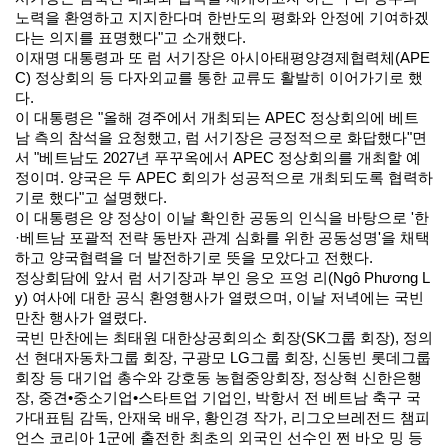
노력을 환영하고 지지한다며 한반도의 평화와 안정에 기여하겠
다는 의지를 표명했다"고 소개했다.
이재명 대통령과 또 럼 서기장은 아시아태평양경제협력체(APE
C) 정상회의 등 다자외교를 통한 교류도 활발히 이어가기로 했
다.
이 대통령은 "올해 경주에서 개최되는 APEC 정상회의에 베트
남 측의 참석을 요청했고, 럼 서기장은 긍정적으로 화답했다"면
서 "베트남도 2027년 푸꾸옥에서 APEC 정상회의를 개최할 예
정이며. 양국은 두 APEC 회의가 성공적으로 개최되도록 협력하
기로 했다"고 설명했다.
이 대통령은 양 정상이 이날 확인한 공동의 인식을 바탕으로 '한
·베트남 포괄적 전략 동반자 관계 심화를 위한 공동성명'을 채택
하고 양국협력을 더 발전하기로 뜻을 모았다고 전했다.
정상회담에 앞서 럼 서기장과 부인 응오 프엉 리(Ngô Phương L
y) 여사에 대한 공식 환영행사가 열렸으며, 이날 저녁에는 국빈
만찬 행사가 열렸다.
국빈 만찬에는 최태원 대한상공회의소 회장(SK그룹 회장), 정의
선 현대자동차그룹 회장, 구광모 LG그룹 회장, 신동빈 롯데그룹
회장 등 대기업 총수와 강호동 농협중앙회장, 정상혁 신한은행
장, 중견•중소기업•스타트업 기업인, 박항서 전 베트남 축구 국
가대표팀 감독, 안재욱 배우, 황인경 작가, 리그오브레전드 챔피
언스 코리아 1군에 출전한 최초의 외국인 선수인 쩐 바오 밍 등