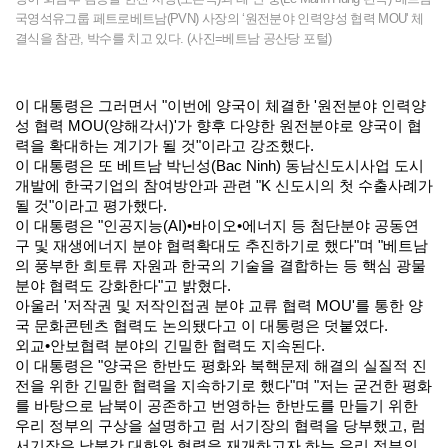
국영석유그룹 페트로베트남(PVN) 사장의 ‘원전분야 인력양성 협력 MOU' 체
결식을 참관, 박수를 치고 있다. (사진=베트남 공산당 포털)
이 대통령은 그러면서 "이번에 양국이 체결한 '원전분야 인력양
성 협력 MOU(양해각서)'가 향후 다양한 원전분야로 양국이 협
력을 확대하는 계기가 될 것"이라고 강조했다.
이 대통령은 또 베트남 박닌성(Bac Ninh) 동남신도시사업 도시
개발에 한국기업의 참여방안과 관련 "K 신도시의 첫 수출사례가
될 것"이라고 평가했다.
이 대통령은 "인공지능(AI)•바이오•에너지 등 첨단분야 공동연
구 및 재생에너지 분야 협력확대도 추진하기로 했다"며 "베트남
의 풍부한 희토류 자원과 한국의 기술을 결합하는 등 핵심 광물
분야 협력도 강화한다"고 밝혔다.
아울러 '저작권 및 저작인접권 분야 교류 협력 MOU'를 통한 양
국 문화콘텐츠 협력도 논의됐다고 이 대통령은 덧붙였다.
외교•안보협력 분야의 긴밀한 협력도 지속된다.
이 대통령은 "양국은 한반도 평화와 북핵문제 해결의 실질적 진
전을 위한 긴밀한 협력을 지속하기로 했다"며 "저는 굳건한 평화
를 바탕으로 남북이 공존하고 번영하는 한반도를 만들기 위한
우리 정부의 구상을 설명하고 럼 서기장의 협력을 당부했고, 럼
서기장은 남북간 대화와 협력을 재개하고자 하는 우리 정부의