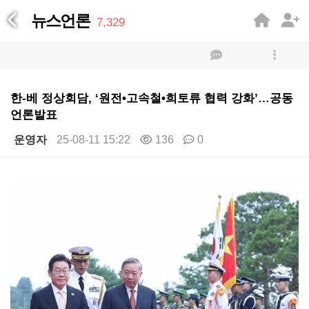
뉴스언론
7,329
한-베 정상회담, ‘원전•고속철•희토류 협력 강화’…공동
언론발표
운영자
25-08-11 15:22
136
0
본문