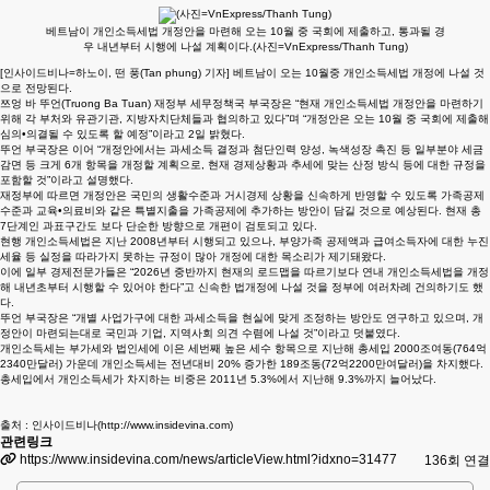
베트남이 개인소득세법 개정안을 마련해 오는 10월 중 국회에 제출하고, 통과될 경
우 내년부터 시행에 나설 계획이다.(사진=VnExpress/Thanh Tung)
[인사이드비나=하노이, 떤 풍(Tan phung) 기자] 베트남이 오는 10월중 개인소득세법 개정에 나설 것
으로 전망된다.
쯔엉 바 뚜언(Truong Ba Tuan) 재정부 세무정책국 부국장은 “현재 개인소득세법 개정안을 마련하기
위해 각 부처와 유관기관, 지방자치단체들과 협의하고 있다”며 “개정안은 오는 10월 중 국회에 제출해
심의•의결될 수 있도록 할 예정”이라고 2일 밝혔다.
뚜언 부국장은 이어 “개정안에서는 과세소득 결정과 첨단인력 양성, 녹색성장 촉진 등 일부분야 세금
감면 등 크게 6개 항목을 개정할 계획으로, 현재 경제상황과 추세에 맞는 산정 방식 등에 대한 규정을
포함할 것”이라고 설명했다.
재정부에 따르면 개정안은 국민의 생활수준과 거시경제 상황을 신속하게 반영할 수 있도록 가족공제
수준과 교육•의료비와 같은 특별지출을 가족공제에 추가하는 방안이 담길 것으로 예상된다. 현재 총
7단계인 과표구간도 보다 단순한 방향으로 개편이 검토되고 있다.
현행 개인소득세법은 지난 2008년부터 시행되고 있으나, 부양가족 공제액과 급여소득자에 대한 누진
세율 등 실정을 따라가지 못하는 규정이 많아 개정에 대한 목소리가 제기돼왔다.
이에 일부 경제전문가들은 “2026년 중반까지 현재의 로드맵을 따르기보다 연내 개인소득세법을 개정
해 내년초부터 시행할 수 있어야 한다”고 신속한 법개정에 나설 것을 정부에 여러차례 건의하기도 했
다.
뚜언 부국장은 “개별 사업가구에 대한 과세소득을 현실에 맞게 조정하는 방안도 연구하고 있으며, 개
정안이 마련되는대로 국민과 기업, 지역사회 의견 수렴에 나설 것”이라고 덧붙였다.
개인소득세는 부가세와 법인세에 이은 세번째 높은 세수 항목으로 지난해 총세입 2000조여동(764억
2340만달러) 가운데 개인소득세는 전년대비 20% 증가한 189조동(72억2200만여달러)을 차지했다.
총세입에서 개인소득세가 차지하는 비중은 2011년 5.3%에서 지난해 9.3%까지 늘어났다.
출처 : 인사이드비나(http://www.insidevina.com)
관련링크
https://www.insidevina.com/news/articleView.html?idxno=31477
136회 연결