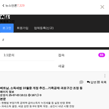
뉴스언론
7,329
회원로그인
로그인
회원가입
업체등록(신규)
//
1:1문의
접속
66
새글
답변
목록
베트남, 소득세법 10월중 개정 추진…가족공제·과표구간 조정 등
페이지 정보
운영자
25-07-03 10:11
167
0
본문
- 현행법 부양가족 공제액·급여소득자 누진세율 등 실정 반영 못해
- 과세소득 결정, 세금 감면 등 6대 항목 개정…승인시 내년 시행 전망