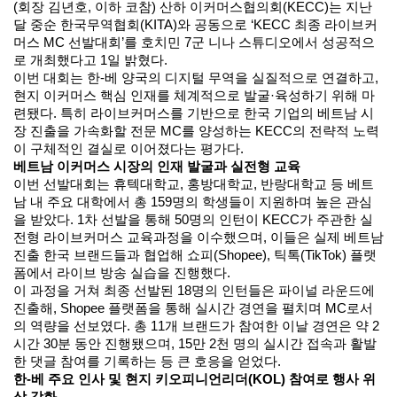
(회장 김년호, 이하 코참) 산하 이커머스협의회(KECC)는 지난
달 중순 한국무역협회(KITA)와 공동으로 ‘KECC 최종 라이브커
머스 MC 선발대회’를 호치민 7군 니나 스튜디오에서 성공적으
로 개최했다고 1일 밝혔다.
이번 대회는 한-베 양국의 디지털 무역을 실질적으로 연결하고,
현지 이커머스 핵심 인재를 체계적으로 발굴·육성하기 위해 마
련됐다. 특히 라이브커머스를 기반으로 한국 기업의 베트남 시
장 진출을 가속화할 전문 MC를 양성하는 KECC의 전략적 노력
이 구체적인 결실로 이어졌다는 평가다.
베트남 이커머스 시장의 인재 발굴과 실전형 교육
이번 선발대회는 휴텍대학교, 홍방대학교, 반랑대학교 등 베트
남 내 주요 대학에서 총 159명의 학생들이 지원하며 높은 관심
을 받았다. 1차 선발을 통해 50명의 인턴이 KECC가 주관한 실
전형 라이브커머스 교육과정을 이수했으며, 이들은 실제 베트남
진출 한국 브랜드들과 협업해 쇼피(Shopee), 틱톡(TikTok) 플랫
폼에서 라이브 방송 실습을 진행했다.
이 과정을 거쳐 최종 선발된 18명의 인턴들은 파이널 라운드에
진출해, Shopee 플랫폼을 통해 실시간 경연을 펼치며 MC로서
의 역량을 선보였다. 총 11개 브랜드가 참여한 이날 경연은 약 2
시간 30분 동안 진행됐으며, 15만 2천 명의 실시간 접속과 활발
한 댓글 참여를 기록하는 등 큰 호응을 얻었다.
한-베 주요 인사 및 현지 키오피니언리더(KOL) 참여로 행사 위