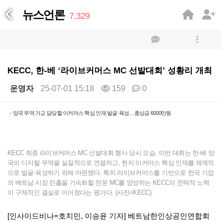
뉴스언론
7,329
KECC, 한-베 ‘라이브커머스 MC 선발대회’ 성황리 개최
운영자
25-07-01 15:18
159
0
본문
- 양국 무역 가교 담당할 이커머스 핵심 인재 발굴·육성…총상금 6000만동
KECC 최종 라이브커머스 MC 선발대회 행사 당시 모습. 이번 대회는 한-베 양
국의 디지털 무역을 실질적으로 연결하고, 현지 이커머스 핵심 인재를 체계적
으로 발굴·육성하기 위해 마련됐다. 특히 라이브커머스를 기반으로 한국 기업
의 베트남 시장 진출을 가속화할 전문 MC를 양성하는 KECC의 전략적 노력
이 구체적인 결실로 이어졌다는 평가다. (사진=KECC)
[인사이드비나=호치민, 이승윤 기자] 베트남한인상공인연합회