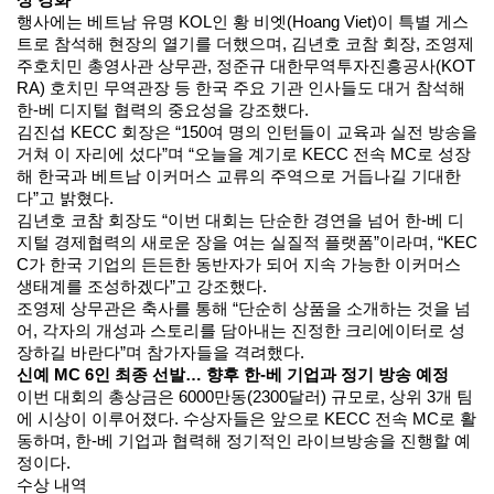
상 강화
행사에는 베트남 유명 KOL인 황 비엣(Hoang Viet)이 특별 게스
트로 참석해 현장의 열기를 더했으며, 김년호 코참 회장, 조영제
주호치민 총영사관 상무관, 정준규 대한무역투자진흥공사(KOT
RA) 호치민 무역관장 등 한국 주요 기관 인사들도 대거 참석해
한-베 디지털 협력의 중요성을 강조했다.
김진섭 KECC 회장은 “150여 명의 인턴들이 교육과 실전 방송을
거쳐 이 자리에 섰다”며 “오늘을 계기로 KECC 전속 MC로 성장
해 한국과 베트남 이커머스 교류의 주역으로 거듭나길 기대한
다”고 밝혔다.
김년호 코참 회장도 “이번 대회는 단순한 경연을 넘어 한-베 디
지털 경제협력의 새로운 장을 여는 실질적 플랫폼”이라며, “KEC
C가 한국 기업의 든든한 동반자가 되어 지속 가능한 이커머스
생태계를 조성하겠다”고 강조했다.
조영제 상무관은 축사를 통해 “단순히 상품을 소개하는 것을 넘
어, 각자의 개성과 스토리를 담아내는 진정한 크리에이터로 성
장하길 바란다”며 참가자들을 격려했다.
신예 MC 6인 최종 선발… 향후 한-베 기업과 정기 방송 예정
이번 대회의 총상금은 6000만동(2300달러) 규모로, 상위 3개 팀
에 시상이 이루어졌다. 수상자들은 앞으로 KECC 전속 MC로 활
동하며, 한-베 기업과 협력해 정기적인 라이브방송을 진행할 예
정이다.
수상 내역