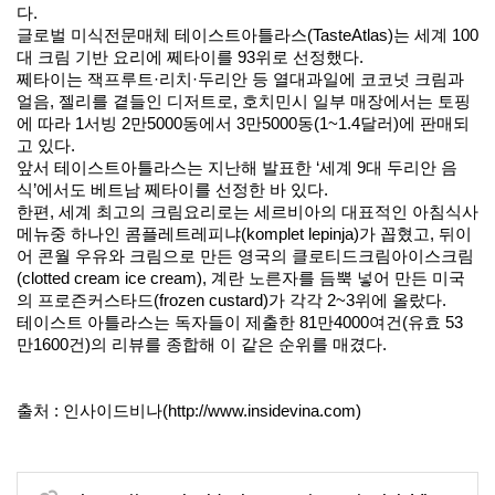
다.
글로벌 미식전문매체 테이스트아틀라스(TasteAtlas)는 세계 100
대 크림 기반 요리에 쩨타이를 93위로 선정했다.
쩨타이는 잭프루트·리치·두리안 등 열대과일에 코코넛 크림과
얼음, 젤리를 곁들인 디저트로, 호치민시 일부 매장에서는 토핑
에 따라 1서빙 2만5000동에서 3만5000동(1~1.4달러)에 판매되
고 있다.
앞서 테이스트아틀라스는 지난해 발표한 ‘세계 9대 두리안 음
식’에서도 베트남 쩨타이를 선정한 바 있다.
한편, 세계 최고의 크림요리로는 세르비아의 대표적인 아침식사
메뉴중 하나인 콤플레트레피냐(komplet lepinja)가 꼽혔고, 뒤이
어 콘월 우유와 크림으로 만든 영국의 클로티드크림아이스크림
(clotted cream ice cream), 계란 노른자를 듬뿍 넣어 만든 미국
의 프로즌커스타드(frozen custard)가 각각 2~3위에 올랐다.
테이스트 아틀라스는 독자들이 제출한 81만4000여건(유효 53
만1600건)의 리뷰를 종합해 이 같은 순위를 매겼다.
출처 : 인사이드비나(http://www.insidevina.com)
관련링크