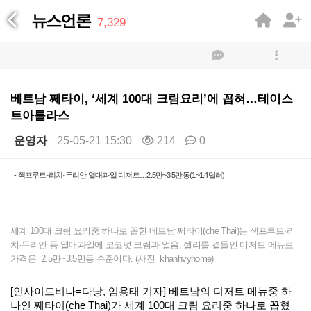
뉴스언론
7,329
베트남 쩨타이, ‘세계 100대 크림요리’에 꼽혀…테이스
트아틀라스
운영자
25-05-21 15:30
214
0
본문
- 잭프루트·리치·두리안 열대과일 디저트…2.5만~3.5만동(1~1.4달러)
세계 100대 크림 요리중 하나로 꼽힌 베트남 쩨타이(che Thai)는 잭프루트·리
치·두리안 등 열대과일에 코코넛 크림과 얼음, 젤리를 곁들인 디저트 메뉴로
가격은 2.5만~3.5만동 수준이다. (사진=khanhvyhome)
[인사이드비나=다낭, 임용태 기자] 베트남의 디저트 메뉴중 하
나인 쩨타이(che Thai)가 세계 100대 크림 요리중 하나로 꼽혔