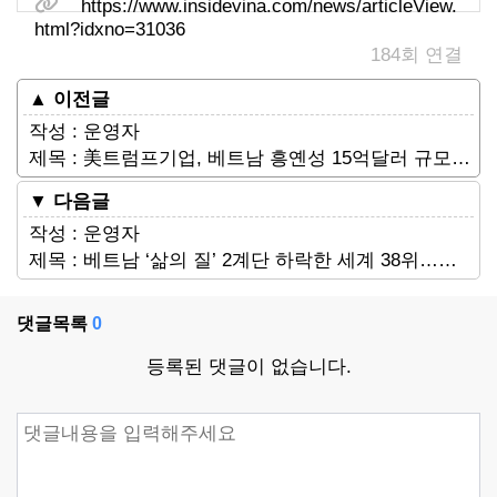
https://www.insidevina.com/news/articleView.
html?idxno=31036
184회 연결
▲ 이전글
작성 : 운영자
제목 : 美트럼프기업, 베트남 흥옌성 15억달러 규모 골프관광단지 착공
▼ 다음글
작성 : 운영자
제목 : 베트남 ‘삶의 질’ 2계단 하락한 세계 38위…교육·보건 최하점
댓글목록
0
등록된 댓글이 없습니다.
댓글쓰기