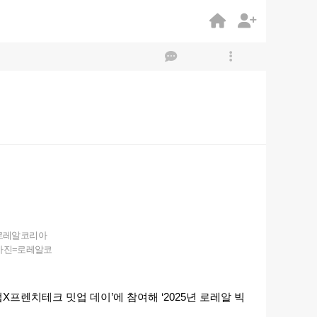
 로레알코리아
(사진=로레알코
프렌치테크 밋업 데이’에 참여해 ‘2025년 로레알 빅