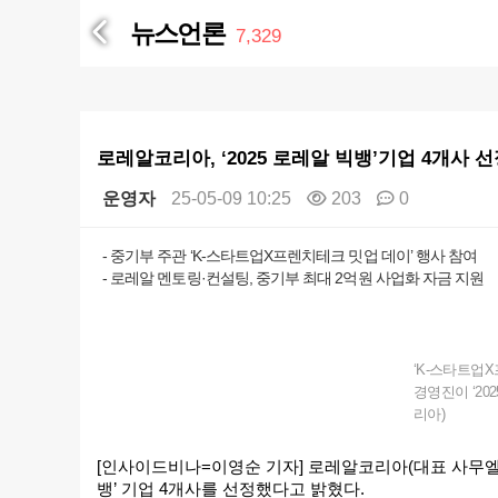
뉴스언론
7,329
로레알코리아, ‘2025 로레알 빅뱅’기업 4개사
운영자
25-05-09 10:25
203
0
본문
- 중기부 주관 ‘K-스타트업X프렌치테크 밋업 데이’ 행사 참여
- 로레알 멘토링·컨설팅, 중기부 최대 2억원 사업화 자금 지원
‘K-스타트업
경영진이 ‘20
리아)
[인사이드비나=이영순 기자] 로레알코리아(대표 사무엘 
뱅’ 기업 4개사를 선정했다고 밝혔다.