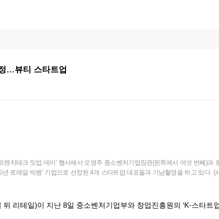
 선정…뷰티 스타트업
X프렌치테크 밋업 데이’ 행사에서 오영주 중소벤처기업장관(왼쪽에서 여섯 번째)과
25년 로레알 빅뱅’ 기업으로 선정된 4개 스타트업 대표들과 기냠촬영을 하고 있다. 
뒤 리테일)이 지난 8일 중소벤처기업부와 창업진흥원의 ‘K-스타트업X