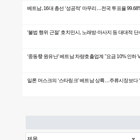
베트남, 16대 총선 ‘성공적’ 마무리…전국 투표율 99.68
‘불법 행위 근절’ 호치민시, 노래방·마사지 등 대대적 단
‘중동發 원유난’ 베트남 차량호출업계 "요금 10% 인하 
일론 머스크의 ‘스타링크’ 베트남 상륙…주류시장보다 ‘
처음
이전
다음
맨끝