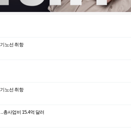
정기노선 취항
정기노선 취항
…총사업비 15.4억 달러