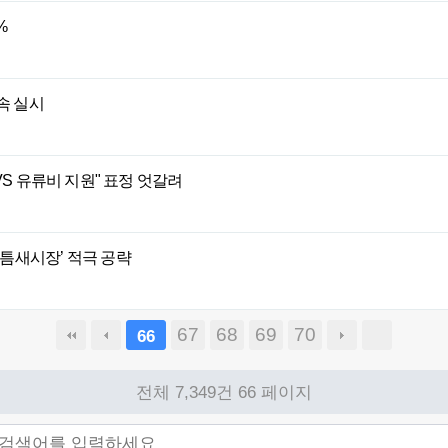
%
속 실시
VS 유류비 지원" 표정 엇갈려
틈새시장’ 적극 공략
67
68
69
70
66
전체 7,349건
66 페이지