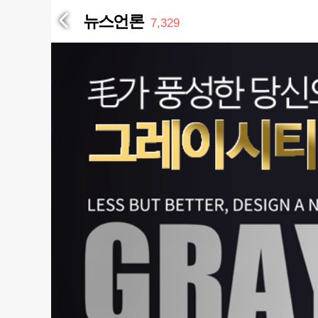
뉴스언론
7,329