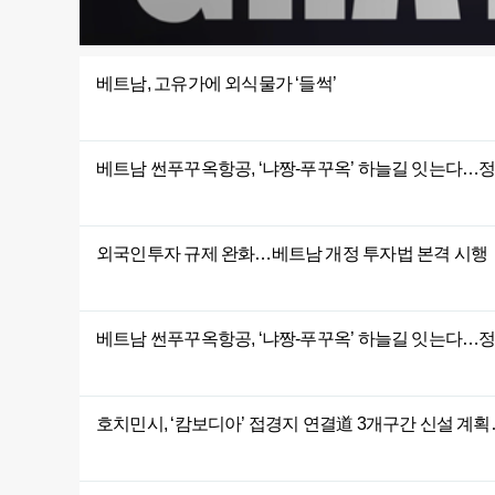
베트남, 고유가에 외식물가 ‘들썩’
베트남 썬푸꾸옥항공, ‘냐짱-푸꾸옥’ 하늘길 잇는다…
외국인투자 규제 완화…베트남 개정 투자법 본격 시행
베트남 썬푸꾸옥항공, ‘냐짱-푸꾸옥’ 하늘길 잇는다…
호치민시, ‘캄보디아’ 접경지 연결道 3개구간 신설 계획