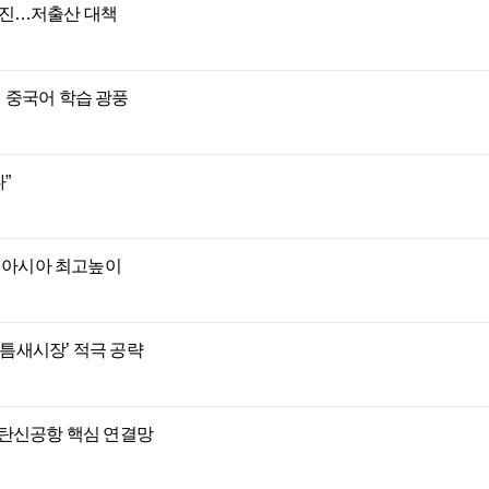
 추진…저출산 대책
 중국어 학습 광풍
”
픈…아시아 최고높이
틈새시장’ 적극 공략
롱탄신공항 핵심 연결망