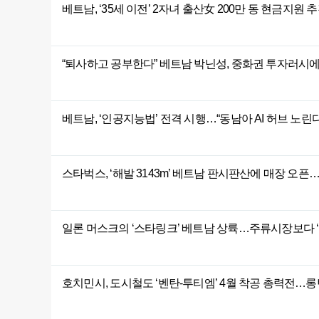
베트남, ‘35세 이전’ 2자녀 출산女 200만 동 현금지원
“퇴사하고 공부한다” 베트남 박닌성, 중화권 투자러시에
베트남, ‘인공지능법’ 전격 시행…“동남아 AI 허브 노린다
스타벅스, ‘해발 3143m’ 베트남 판시판산에 매장 오
일론 머스크의 ‘스타링크’ 베트남 상륙…주류시장보다 ‘
호치민시, 도시철도 ‘벤탄-투티엠’ 4월 착공 총력전…