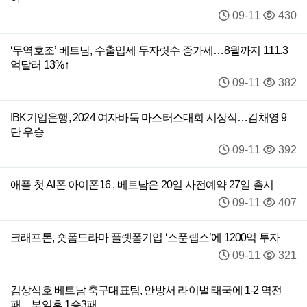
09-11
430
‘무역호조’ 베트남, 수출입세 두자릿수 증가세…8월까지 111.3
억달러 13%↑
09-11
382
IBK기업은행, 2024 여자바둑 마스터스대회 시상식…김채영 9
단 우승
09-11
392
애플 첫 AI폰 아이폰16 , 베트남은 20일 사전예약 27일 출시
09-11
407
크래프톤, 숏폼드라마 플랫폼기업 ‘스푼랩스’에 1200억 투자
09-11
321
김상식호 베트남 축구대표팀, 안방서 라이벌 태국에 1-2 역전
패…부임후 1승3패