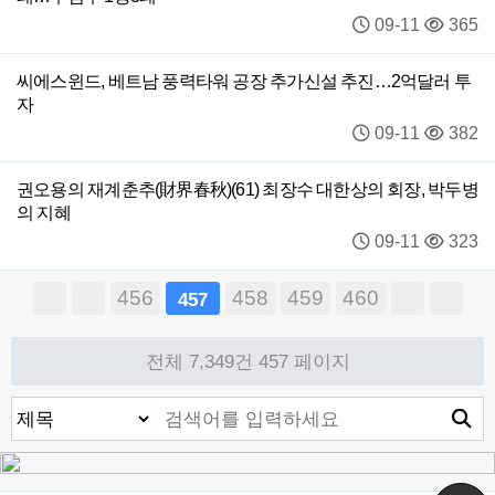
09-11
365
씨에스윈드, 베트남 풍력타워 공장 추가신설 추진…2억달러 투
자
09-11
382
권오용의 재계춘추(財界春秋)(61) 최장수 대한상의 회장, 박두병
의 지혜
09-11
323
456
458
459
460
457
전체 7,349건
457 페이지