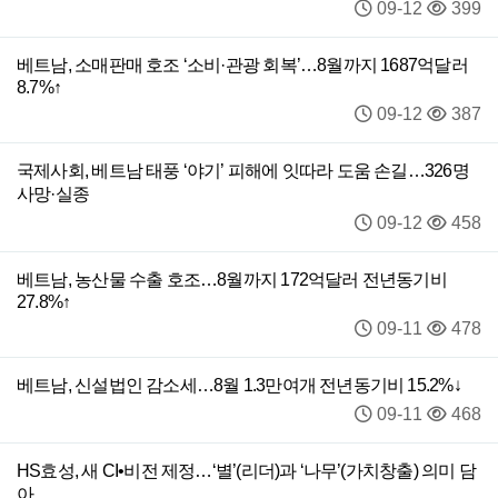
09-12
399
베트남, 소매판매 호조 ‘소비·관광 회복’…8월까지 1687억달러
8.7%↑
09-12
387
국제사회, 베트남 태풍 ‘야기’ 피해에 잇따라 도움 손길…326명
사망·실종
09-12
458
베트남, 농산물 수출 호조…8월까지 172억달러 전년동기비
27.8%↑
09-11
478
베트남, 신설법인 감소세…8월 1.3만여개 전년동기비 15.2%↓
09-11
468
HS효성, 새 CI•비전 제정…‘별’(리더)과 ‘나무’(가치창출) 의미 담
아