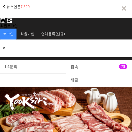
뉴스언론
7,329
회원로그인
로그인
회원가입
업체등록(신규)
//
1:1문의
접속
78
새글