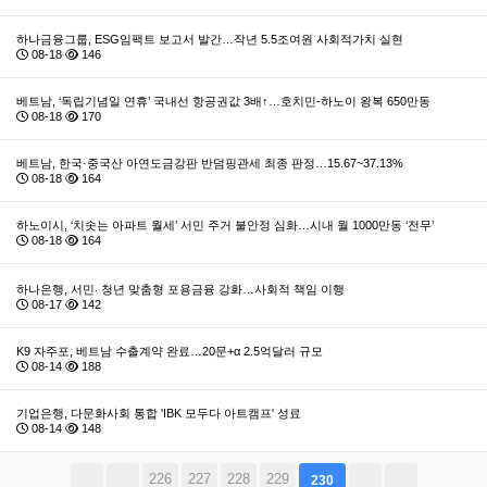
하나금융그룹, ESG임팩트 보고서 발간…작년 5.5조여원 사회적가치 실현
08-18
146
베트남, ‘독립기념일 연휴’ 국내선 항공권값 3배↑…호치민-하노이 왕복 650만동
08-18
170
베트남, 한국·중국산 아연도금강판 반덤핑관세 최종 판정…15.67~37.13%
08-18
164
하노이시, ‘치솟는 아파트 월세’ 서민 주거 불안정 심화…시내 월 1000만동 ‘전무’
08-18
164
하나은행, 서민‧ 청년 맞춤형 포용금융 강화…사회적 책임 이행
08-17
142
K9 자주포, 베트남 수출계약 완료…20문+α 2.5억달러 규모
08-14
188
기업은행, 다문화사회 통합 'IBK 모두다 아트캠프' 성료
08-14
148
226
227
228
229
230