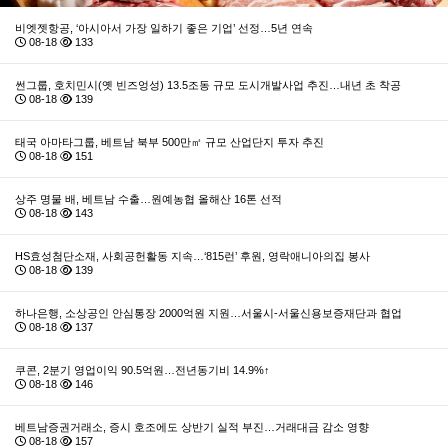
비엣젯항공, ‘아시아서 가장 일하기 좋은 기업’ 선정…5년 연속
08-18
133
썬그룹, 호치민시(옛 빈즈엉성) 13.5조동 규모 도시개발사업 추진…내년 초 착공
08-18
139
태국 아마타그룹, 베트남 북부 500만㎡ 규모 산업단지 투자 추진
08-18
151
상주 명물 배, 베트남 수출…원예농협 올해산 16톤 선적
08-18
143
HS효성첨단소재, 사회공헌활동 지속…‘815런’ 후원, 영락애니아의집 봉사
08-18
139
하나은행, 소상공인 안심통장 2000억원 지원…서울시-서울신용보증재단과 협업
08-18
137
쿠콘, 2분기 영업이익 90.5억원…전년동기비 14.9%↑
08-18
146
베트남증권거래소, 증시 호조에도 상반기 실적 부진…거래대금 감소 영향
08-18
157