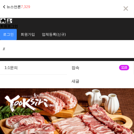
뉴스언론
7,329
회원로그인
로그인
회원가입
업체등록(신규)
//
1:1문의
접속
110
새글