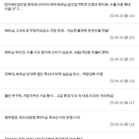
[인터뷰] 양진영 한국유나이티드제약 베트남 법인장 “PIC/S 인증과 현지화, 수출 비중 확대
이끌 것” 1…
08-20
144
베트남, 고속도로 무정차요금소 규정 변경…극심한 불편에 운전자들 ‘반발’
08-20
125
베트남 두리안, 수출 수요 증가에 산지가 상승세…kg당 9만동 전월비 20%↑
08-20
137
전북대, 베트남 빈대학 첨단 축산•수의학 실습실 개소…역량강화 지원
08-19
129
풀만 푸꾸옥, 개장 5주년 기념 행사…고급 휴양 수요 속 대표 리조트 ‘자리매김’
08-19
117
뱀부항공, 떤선녓공항 3터미널 국내선 이전 운항 시작
08-19
116